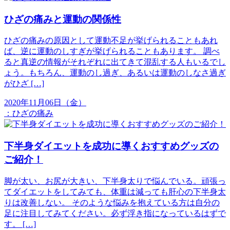
ひざの痛みと運動の関係性
ひざの痛みの原因として運動不足が挙げられることもあれ
ば、逆に運動のしすぎが挙げられることもあります。 調べ
ると真逆の情報がそれぞれに出てきて混乱する人もいるでし
ょう。もちろん、運動のし過ぎ、あるいは運動のしなさ過ぎ
がひざ […]
2020年11月06日（金）
：
ひざの痛み
下半身ダイエットを成功に導くおすすめグッズの
ご紹介！
脚が太い、お尻が大きい、下半身太りで悩んでいる。頑張っ
てダイエットをしてみても、体重は減っても肝心の下半身太
りは改善しない。 そのような悩みを抱えている方は自分の
足に注目してみてください。必ず浮き指になっているはずで
す。 […]