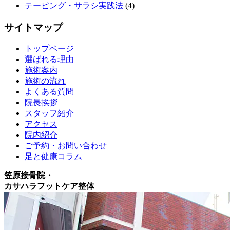
テーピング・サラシ実践法
(4)
サイトマップ
トップページ
選ばれる理由
施術案内
施術の流れ
よくある質問
院長挨拶
スタッフ紹介
アクセス
院内紹介
ご予約・お問い合わせ
足と健康コラム
笠原接骨院・
カサハラフットケア整体