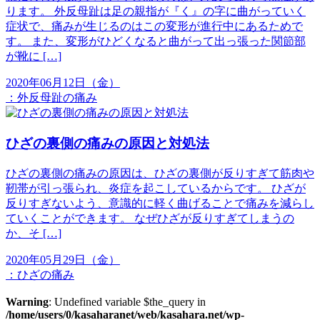
ります。 外反母趾は足の親指が『く』の字に曲がっていく
症状で、痛みが生じるのはこの変形が進行中にあるためで
す。 また、変形がひどくなると曲がって出っ張った関節部
が靴に […]
2020年06月12日（金）
：
外反母趾の痛み
ひざの裏側の痛みの原因と対処法
ひざの裏側の痛みの原因は、ひざの裏側が反りすぎて筋肉や
靭帯が引っ張られ、炎症を起こしているからです。 ひざが
反りすぎないよう、意識的に軽く曲げることで痛みを減らし
ていくことができます。 なぜひざが反りすぎてしまうの
か、そ […]
2020年05月29日（金）
：
ひざの痛み
Warning
: Undefined variable $the_query in
/home/users/0/kasaharanet/web/kasahara.net/wp-