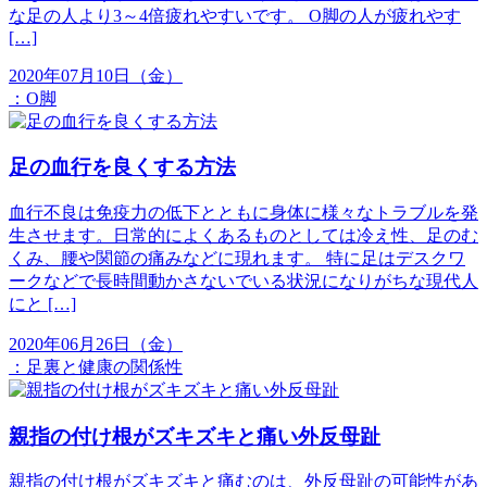
な足の人より3～4倍疲れやすいです。 O脚の人が疲れやす
[…]
2020年07月10日（金）
：
O脚
足の血行を良くする方法
血行不良は免疫力の低下とともに身体に様々なトラブルを発
生させます。日常的によくあるものとしては冷え性、足のむ
くみ、腰や関節の痛みなどに現れます。 特に足はデスクワ
ークなどで長時間動かさないでいる状況になりがちな現代人
にと […]
2020年06月26日（金）
：
足裏と健康の関係性
親指の付け根がズキズキと痛い外反母趾
親指の付け根がズキズキと痛むのは、外反母趾の可能性があ