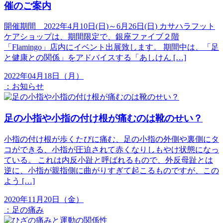
催のご案内
開催期間 2022年4月10日(日)～6月26日(日) カサハラフット
ケアショップは、期間限定で、銀座ファイブ２階
「Flamingo」店内にイベント出展致します。 期間中は、「足
と健康との関係」をアドバイスする「あしけん […]
2022年04月18日（月）
：
お知らせ
足の小指や小指の付け根が痛むのは靴のせい？
小指の付け根が歩くたびに痛む、足の小指の外側や裏側にタ
コができる、小指が圧迫されて赤くなりしもやけ状態になっ
ている。 これは内反小趾と呼ばれるもので、外反母趾とは
逆に、小指が親指側に曲がりすぎて起こるものですが、この
よう […]
2020年11月20日（金）
：
足の痛み