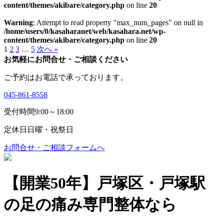
content/themes/akibare/category.php
on line
20
Warning
: Attempt to read property "max_num_pages" on null in
/home/users/0/kasaharanet/web/kasahara.net/wp-
content/themes/akibare/category.php
on line
20
1
2
3
…
5
次へ »
お気軽にお問合せ・ご相談ください
ご予約はお電話で承っております。
045-861-8558
受付時間
9:00～18:00
定休日
日曜・祝祭日
お問合せ・ご相談フォームへ
【開業50年】戸塚区・戸塚駅
の足の痛み専門整体なら